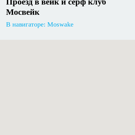
Проезд в вейк и сёрф клуб
Мосвейк
В навигаторе: Moswake