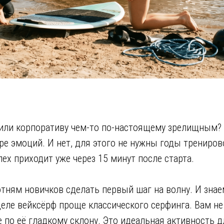
или корпоративу чем-то по-настоящему зрелищным? В
е эмоций. И нет, для этого не нужны годы тренирово
ех приходит уже через 15 минут после старта.
ням новичков сделать первый шаг на волну. И знаем
деле вейксёрф проще классического серфинга. Вам не 
е по её гладкому склону. Это идеальная активность д