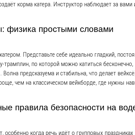
оздаёт корма катера. Инструктор наблюдает за вами 
ы: физика простыми словами
а катером. Представьте себе идеально гладкий, пост
ну-трамплин, по которой можно катиться бесконечно,
не. Волна предсказуема и стабильна, что делает вей
проще, чем на классическом вейкборде, где нужны на
вные правила безопасности на вод
, особенно когда речь идёт о групповых праздниках